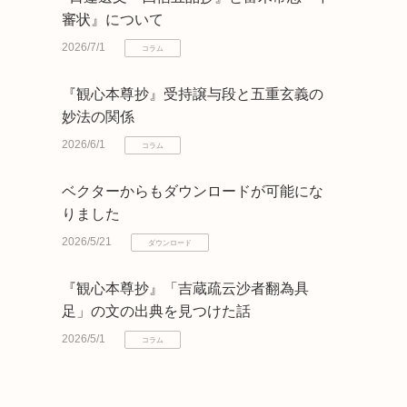
審状』について
2026/7/1
コラム
『観心本尊抄』受持譲与段と五重玄義の
妙法の関係
2026/6/1
コラム
ベクターからもダウンロードが可能にな
りました
2026/5/21
ダウンロード
『観心本尊抄』「吉蔵疏云沙者翻為具
足」の文の出典を見つけた話
2026/5/1
コラム