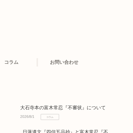
コラム
お問い合わせ
大石寺本の富木常忍『不審状』について
2026/8/1
コラム
日蓮遺文『四信五品抄』と富木常忍『不