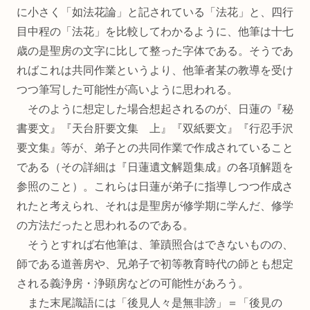
に小さく「如法花論」と記されている「法花」と、四行
目中程の「法花」を比較してわかるように、他筆は十七
歳の是聖房の文字に比して整った字体である。そうであ
ればこれは共同作業というより、他筆者某の教導を受け
つつ筆写した可能性が高いように思われる。
そのように想定した場合想起されるのが、日蓮の『秘
書要文』『天台肝要文集 上』『双紙要文』『行忍手沢
要文集』等が、弟子との共同作業で作成されていること
である（その詳細は『日蓮遺文解題集成』の各項解題を
参照のこと）。これらは日蓮が弟子に指導しつつ作成さ
れたと考えられ、それは是聖房が修学期に学んだ、修学
の方法だったと思われるのである。
そうとすれば右他筆は、筆蹟照合はできないものの、
師である道善房や、兄弟子で初等教育時代の師とも想定
される義浄房・浄顕房などの可能性があろう。
また末尾識語には「後見人々是無非謗」＝「後見の