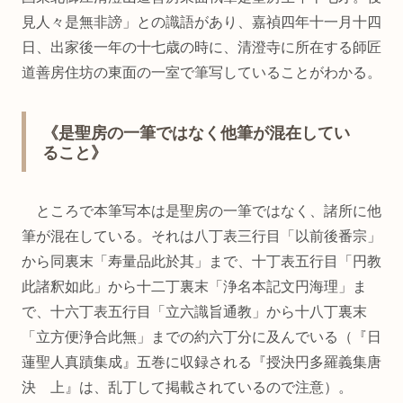
見人々是無非謗」との識語があり、嘉禎四年十一月十四
日、出家後一年の十七歳の時に、清澄寺に所在する師匠
道善房住坊の東面の一室で筆写していることがわかる。
《是聖房の一筆ではなく他筆が混在してい
ること》
ところで本筆写本は是聖房の一筆ではなく、諸所に他
筆が混在している。それは八丁表三行目「以前後番宗」
から同裏末「寿量品此於其」まで、十丁表五行目「円教
此諸釈如此」から十二丁裏末「浄名本記文円海理」ま
で、十六丁表五行目「立六識旨通教」から十八丁裏末
「立方便浄合此無」までの約六丁分に及んでいる（『日
蓮聖人真蹟集成』五巻に収録される『授決円多羅義集唐
決 上』は、乱丁して掲載されているので注意）。