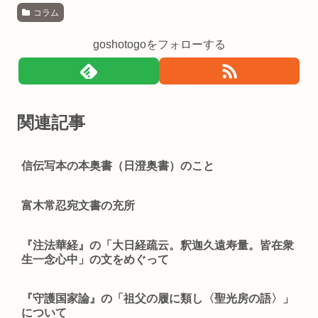
コラム
goshotogoをフォローする
関連記事
信伝写本の本奥書（日澄奥書）のこと
富木常忍宛文書の充所
『注法華経』の「大日経疏云。釈迦久遠寿量。皆在衆
生一念心中」の文をめぐって
『守護国家論』の「祖父の履に類し〈聖光房の語〉」
について