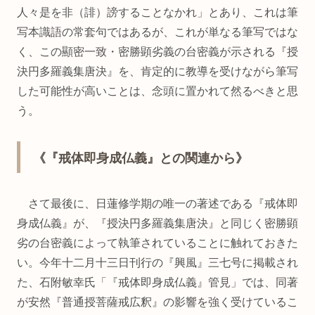
人々是を非（誹）謗することなかれ」とあり、これは筆
写本識語の常套句ではあるが、これが単なる筆写ではな
く、この顯密一致・密勝顕劣義の台密義が示される『授
決円多羅義集唐決』を、肯定的に教導を受けながら筆写
した可能性が高いことは、念頭に置かれて然るべきと思
う。
《『戒体即身成仏義』との関連から》
さて最後に、日蓮修学期の唯一の著述である『戒体即
身成仏義』が、『授決円多羅義集唐決』と同じく密勝顕
劣の台密義によって執筆されていることに触れておきた
い。今年十二月十三日刊行の『興風』三七号に掲載され
た、石附敏幸氏「『戒体即身成仏義』管見」では、同著
が安然『普通授菩薩戒広釈』の影響を強く受けているこ