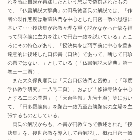
れを智証自身が再述したという想定で偽撰されたもの
で、『仏書解説大辞典』の田島徳音氏の解説では、「作
者の製作態度は胎蔵法門を中心とした円密一致の思想に
基いて‥‥授決集が密教々理を重く説かなかった缺を補
って阿字義に主力を注いで円密一致を説いている」とこ
ろにその特色があり、「授決集をば阿字義に中心を置き
達意的に後述した口伝書（口決）であって、断じて円珍
の撰ではない。」としている（『仏書解説大辞典』第一
巻三一二頁）。
また大久保良順氏は「天台口伝法門と密教」（『印度
学仏教学研究』十八号二頁）、および「修禅寺決を中心
とする二三の問題」（『天台学報』九号七頁）等におい
て、『円多羅義集』を顕密一致乃至密勝顕劣の立場を主
張するものとしている。
両氏の解説からも、本書が円教立ちで撰述された『授
決集』を、後世密教を導入して再解説し、概ね円密一致