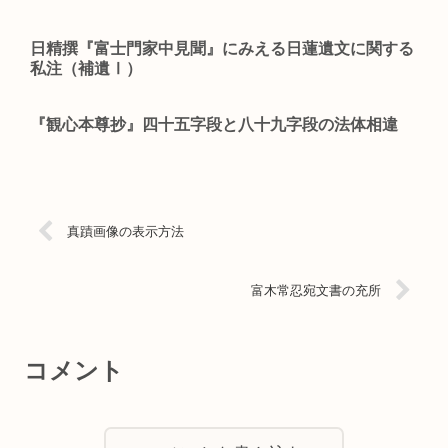
日精撰『富士門家中見聞』にみえる日蓮遺文に関する
私注（補遺Ⅰ）
『観心本尊抄』四十五字段と八十九字段の法体相違
真蹟画像の表示方法
富木常忍宛文書の充所
コメント