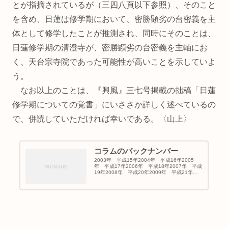
とが指摘されているが（三四八頁以下参照）、そのこと
を含め、日蓮は修学期において、密勝顕劣の台密義を主
体として修学したことが推測され、同時にそのことは、
日蓮修学期の清澄寺が、密勝顕劣の台密義を主軸にお
く、天台宗寺院であった可能性が高いことを示していよ
う。
なお以上のことは、『興風』三七号掲載の拙稿「日蓮
修学期についての覚書」にいささか詳しく述べているの
で、併読していただければ幸いである。〈山上〉
コラムのバックナンバー
2003年 平成15年2004年 平成16年2005
年 平成17年2006年 平成18年2007年 平成
19年2008年 平成20年2009年 平成21年
2010年 平成22年2011年 平成23年2012
年 平成24年2013年 平成25...