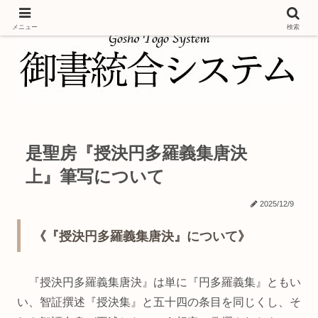
メニュー
検索
是聖房『授決円多羅義集唐決
上』筆写について
2025/12/9
《『授決円多羅義集唐決』について》
『授決円多羅義集唐決』は単に『円多羅義集』ともい
い、智証撰述『授決集』と五十四の条目を同じくし、そ