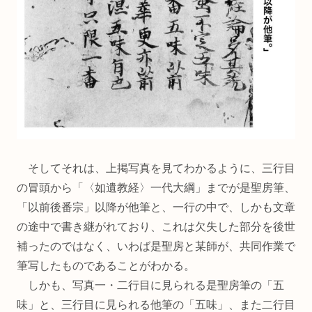
そしてそれは、上掲写真を見てわかるように、三行目
の冒頭から「〈如遺教経〉一代大綱」までが是聖房筆、
「以前後番宗」以降が他筆と、一行の中で、しかも文章
の途中で書き継がれており、これは欠失した部分を後世
補ったのではなく、いわば是聖房と某師が、共同作業で
筆写したものであることがわかる。
しかも、写真一・二行目に見られる是聖房筆の「五
味」と、三行目に見られる他筆の「五味」、また二行目