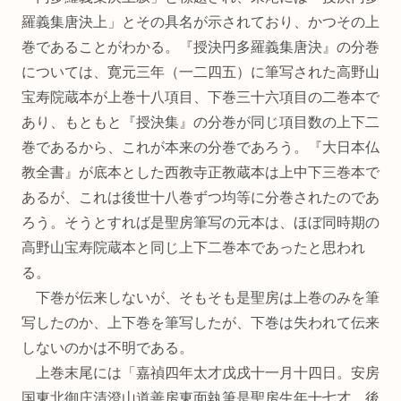
羅義集唐決上」とその具名が示されており、かつその上
巻であることがわかる。『授決円多羅義集唐決』の分巻
については、寛元三年（一二四五）に筆写された高野山
宝寿院蔵本が上巻十八項目、下巻三十六項目の二巻本で
あり、もともと『授決集』の分巻が同じ項目数の上下二
巻であるから、これが本来の分巻であろう。『大日本仏
教全書』が底本とした西教寺正教蔵本は上中下三巻本で
あるが、これは後世十八巻ずつ均等に分巻されたのであ
ろう。そうとすれば是聖房筆写の元本は、ほぼ同時期の
高野山宝寿院蔵本と同じ上下二巻本であったと思われ
る。
下巻が伝来しないが、そもそも是聖房は上巻のみを筆
写したのか、上下巻を筆写したが、下巻は失われて伝来
しないのかは不明である。
上巻末尾には「嘉禎四年太才戊戌十一月十四日。安房
国東北御庄清澄山道善房東面執筆是聖房生年十七才。後