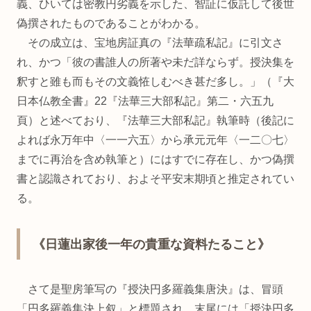
義、ひいては密教円劣義を示した、智証に仮託して後世
偽撰されたものであることがわかる。
その成立は、宝地房証真の『法華疏私記』に引文さ
れ、かつ「彼の書誰人の所著や未だ詳ならず。授決集を
釈すと雖も而もその文義恠しむべき甚だ多し。」（『大
日本仏教全書』22『法華三大部私記』第二・六五九
頁）と述べており、『法華三大部私記』執筆時（後記に
よれば永万年中〈一一六五〉から承元元年〈一二〇七〉
までに再治を含め執筆と）にはすでに存在し、かつ偽撰
書と認識されており、およそ平安末期頃と推定されてい
る。
《日蓮出家後一年の貴重な資料たること》
さて是聖房筆写の『授決円多羅義集唐決』は、冒頭
「円多羅義集決上叙」と標題され、末尾には「授決円多